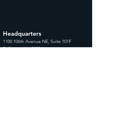
Headquarters
1100
106th Avenue NE, Suite 101F
Bellevue, WA 98004
425-998-8505
info@fiduciarytech.com
Seoul Office
주소: 근신빌딩 별관 506-1,
서울특별시 마
포구 삼개로 20
02-712-2227
info@fiduciaryt
ech.com