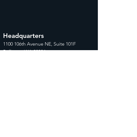
Headquarters
1100
106th Avenue NE, Suite 101F
Bellevue, WA 98004
425-998-8505
info@fiduciarytech.com
Seoul Office
주소: 근신빌딩 별관 506-1,
서울특별시 마
포구 삼개로 20
02-712-2227
info@fiduciaryt
ech.com