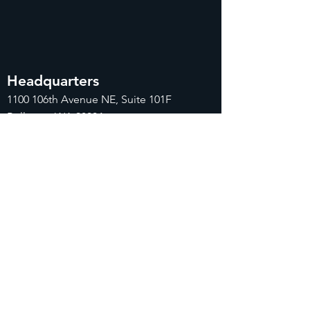
Headquarters
1100
106th Avenue NE, Suite 101F
Bellevue, WA 98004
425-998-8505
info@fiduciarytech.com
Seoul Office
주소: 근신빌딩 별관 506-1,
서울특별시 마
포구 삼개로 20
02-712-2227
info@fiduciaryt
ech.com