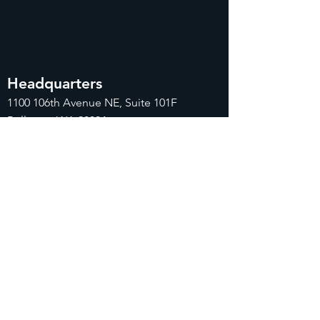
Headquarters
1100
106th Avenue NE, Suite 101F
Bellevue, WA 98004
425-998-8505
info@fiduciarytech.com
Seoul Office
주소: 근신빌딩 별관 506-1,
서울특별시 마
포구 삼개로 20
02-712-2227
info@fiduciaryt
ech.com