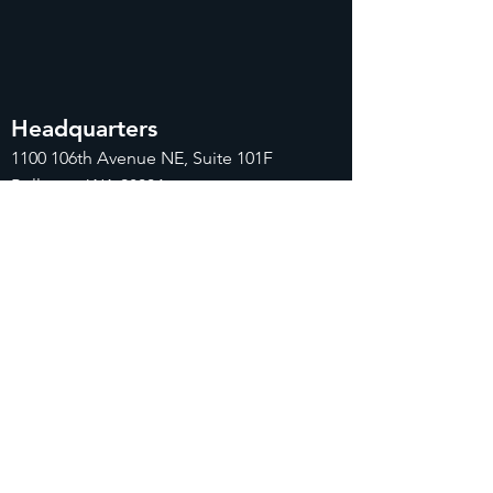
Headquarters
1100
106th Avenue NE, Suite 101F
Bellevue, WA 98004
425-998-8505
info@fiduciarytech.com
Seoul Office
주소: 근신빌딩 별관 506-1,
서울특별시 마
포구 삼개로 20
02-712-2227
info@fiduciaryt
ech.com