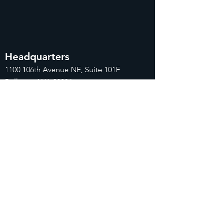
Headquarters
1100
106th Avenue NE, Suite 101F
Bellevue, WA 98004
425-998-8505
info@fiduciarytech.com
Seoul Office
주소: 근신빌딩 별관 506-1,
서울특별시 마
포구 삼개로 20
02-712-2227
info@fiduciaryt
ech.com