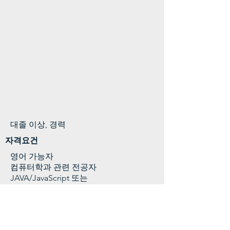
대졸 이상, 경력
자격요건
영어 가능자
컴퓨터학과 관련 전공자
JAVA/JavaScript 또는
C#개발 유경험자
세일즈포스 관련 자격 보유자
연봉