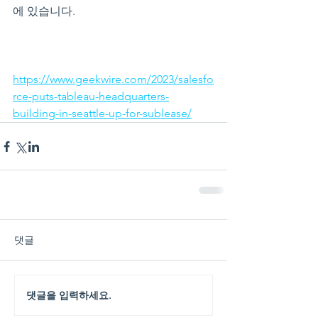
에 있습니다.
https://www.geekwire.com/2023/salesfo
rce-puts-tableau-headquarters-
building-in-seattle-up-for-sublease/
댓글
댓글을 입력하세요.