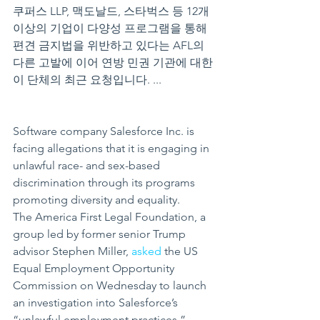
쿠퍼스 LLP, 맥도날드, 스타벅스 등 12개 
이상의 기업이 다양성 프로그램을 통해 
편견 금지법을 위반하고 있다는 AFL의 
다른 고발에 이어 연방 민권 기관에 대한 
이 단체의 최근 요청입니다. ...
Software company Salesforce Inc. is 
facing allegations that it is engaging in 
unlawful race- and sex-based 
discrimination through its programs 
promoting diversity and equality.
The America First Legal Foundation, a 
group led by former senior Trump 
advisor Stephen Miller, 
asked
 the US 
Equal Employment Opportunity 
Commission on Wednesday to launch 
an investigation into Salesforce’s 
“unlawful employment practices.”