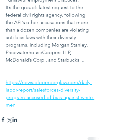
It’s the group’s latest request to the 
federal civil rights agency, following 
the AFL’s other accusations that more 
than a dozen companies are violating 
anti-bias laws with their diversity 
programs, including Morgan Stanley, 
PricewaterhouseCoopers LLP, 
McDonald’s Corp., and Starbucks. ...
https://news.bloomberglaw.com/daily-
labor-report/salesforces-diversity-
program-accused-of-bias-against-white-
men