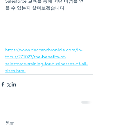
Salesforce 교육을 통해 어떤 이점을 얻
을 수 있는지 살펴보겠습니다.
https://www.deccanchronicle.com/in-
focus/271023/the-benefits-of-
salesforce-training-for-businesses-of-all-
sizes.html
댓글