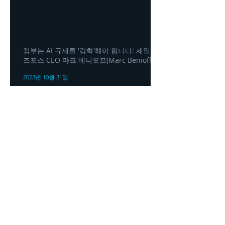
정부는 AI 규제를 '강화'해야 합니다: 세일
즈포스 CEO 마크 베니오프(Marc Benioff)
2023년 10월 31일
Headquarters
1100
106th Avenue NE, Suite 101F
Bellevue, WA 98004
425-998-8505
info@fiduciarytech.com
Seoul Office